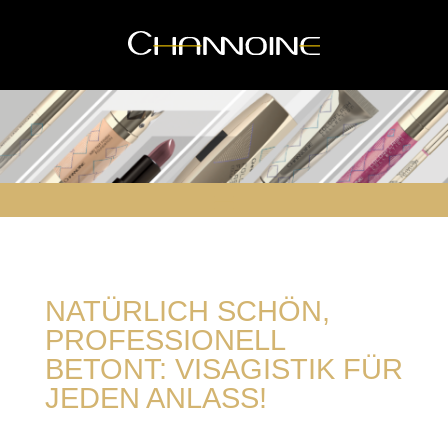
NATÜRLICH SCHÖN,
PROFESSIONELL
BETONT: VISAGISTIK FÜR
JEDEN ANLASS!