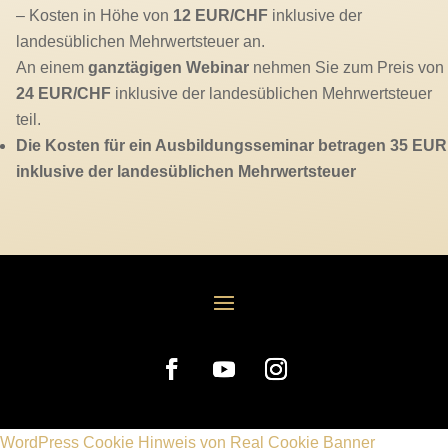
– Kosten in Höhe von
12 EUR/CHF
inklusive der
landesüblichen Mehrwertsteuer an.
An einem
ganztägigen Webinar
nehmen Sie zum Preis von
24 EUR/CHF
inklusive der landesüblichen Mehrwertsteuer
teil.
Die Kosten für ein Ausbildungsseminar betragen 35 EUR
inklusive der landesüblichen Mehrwertsteuer
WordPress Cookie Hinweis von Real Cookie Banner