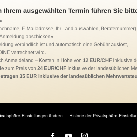
 Ihrem ausgewählten Termin führen Sie bitte
n»
Nachname, E-Mailadresse, Ihr Land auswählen, Beraternummer)
 «Anmeldung abschicken»
ldung verbindlich ist und automatisch eine Gebühr auslöst,
INE verrechnet wird.
ach Anmeldeland – Kosten in Höhe von
12 EUR/CHF
inklusive d
e zum Preis von
24 EUR/CHF
inklusive der landesüblichen Meh
betragen 35 EUR inklusive der landesüblichen Mehrwertste
ivatsphäre-Einstellungen ändern
Historie der Privatsphäre-Einstell