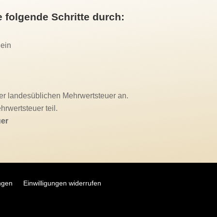
 folgende Schritte durch:
 ein
er landesüblichen Mehrwertsteuer an.
rwertsteuer teil.
uer
ungen
Einwilligungen widerrufen