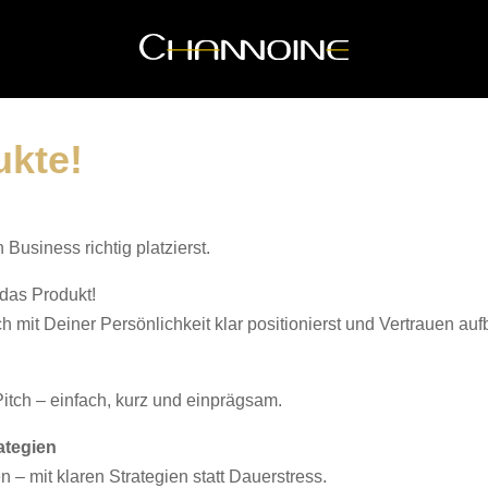
ukte!
Business richtig platzierst.
 das Produkt!
h mit Deiner Persönlichkeit klar positionierst und Vertrauen auf
Pitch – einfach, kurz und einprägsam.
ategien
 – mit klaren Strategien statt Dauerstress.