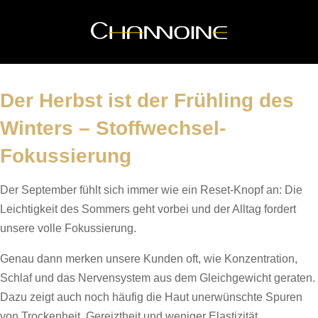
Der Herbst ist der Frühling des
Winters – Stoffwechsel-
Fokussierung
Der September fühlt sich immer wie ein Reset-Knopf an: Die
Leichtigkeit des Sommers geht vorbei und der Alltag fordert
unsere volle Fokussierung.
Genau dann merken unsere Kunden oft, wie Konzentration,
Schlaf und das Nervensystem aus dem Gleichgewicht geraten.
Dazu zeigt auch noch häufig die Haut unerwünschte Spuren
von Trockenheit, Gereiztheit und weniger Elastizität.