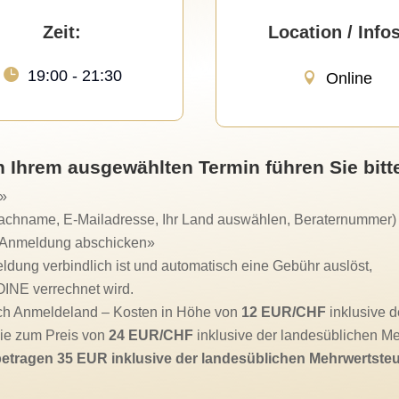
Zeit:
Location / Infos
19:00 - 21:30
Online
 Ihrem ausgewählten Termin führen Sie bitte
n»
Nachname, E-Mailadresse, Ihr Land auswählen, Beraternummer)
 «Anmeldung abschicken»
ldung verbindlich ist und automatisch eine Gebühr auslöst,
INE verrechnet wird.
ach Anmeldeland – Kosten in Höhe von
12 EUR/CHF
inklusive d
e zum Preis von
24 EUR/CHF
inklusive der landesüblichen Meh
betragen 35 EUR inklusive der landesüblichen Mehrwertste