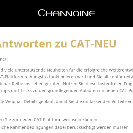
 Antworten zu CAT-NEU
mer!
nd viele unterstützende Neuheiten für die erfolgreiche Weiterent
AT-Plattform reibungslos funktionieren wird und Sie alle dafür no
binar-Reihe ins Leben gerufen. Nutzen Sie diese kostenfreien Fr
Tipps und Tricks zu den grundlegenden Abläufen im neuen CAT-Por
de Webinar-Details geplant, damit Sie die umfassenden Vorteile v
n Sie zur neuen CAT-Plattform wechseln können
welche Rahmenbedingungen dabei berücksichtigt werden müssen