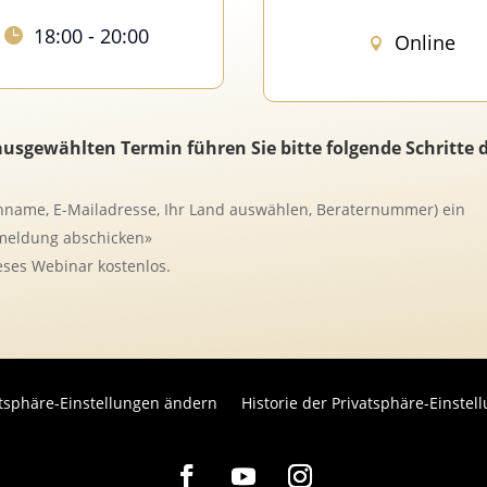
18:00 - 20:00
Online
sgewählten Termin führen Sie bitte folgende Schritte 
hname, E-Mailadresse, Ihr Land auswählen, Beraternummer) ein
nmeldung abschicken»
ses Webinar kostenlos.
atsphäre-Einstellungen ändern
Historie der Privatsphäre-Einstel