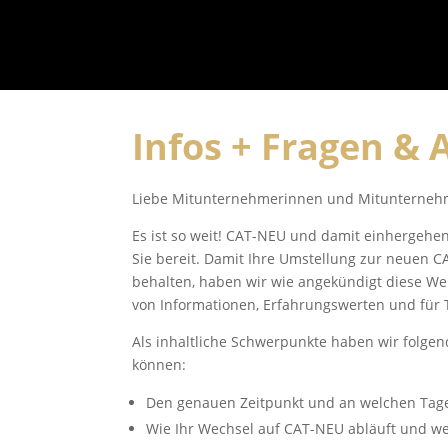
Infos + Fragen &
Liebe Mitunternehmerinnen und Mitunterneh
Es ist so weit! CAT-NEU und damit einhergehe
Sie bereit. Damit Ihre Umstellung zur neuen C
behalten, haben wir wie angekündigt diese We
von Informationen, Erfahrungswerten und für 
Als inhaltliche Schwerpunkte haben wir folgen
können:
Den genauen Zeitpunkt und an welchen Tage
Wie Ihr Wechsel auf CAT-NEU abläuft und 