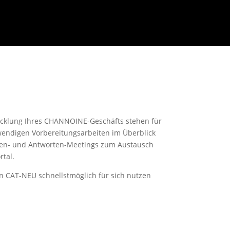
wicklung Ihres CHANNOINE-Geschäfts stehen für
twendigen Vorbereitungsarbeiten im Überblick
agen- und Antworten-Meetings zum Austausch
tal.
on CAT-NEU schnellstmöglich für sich nutzen