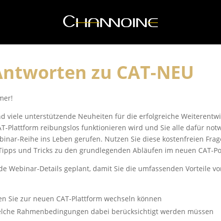
 Antworten zu CAT-NEU
mer!
nd viele unterstützende Neuheiten für die erfolgreiche Weiterent
AT-Plattform reibungslos funktionieren wird und Sie alle dafür no
binar-Reihe ins Leben gerufen. Nutzen Sie diese kostenfreien Fr
Tipps und Tricks zu den grundlegenden Abläufen im neuen CAT-Por
de Webinar-Details geplant, damit Sie die umfassenden Vorteile v
n Sie zur neuen CAT-Plattform wechseln können
welche Rahmenbedingungen dabei berücksichtigt werden müssen