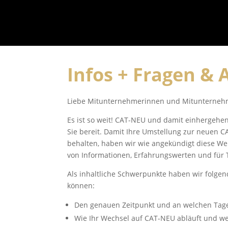
Infos + Fragen &
Liebe Mitunternehmerinnen und Mitunterneh
Es ist so weit! CAT-NEU und damit einhergehe
Sie bereit. Damit Ihre Umstellung zur neuen C
behalten, haben wir wie angekündigt diese We
von Informationen, Erfahrungswerten und für 
Als inhaltliche Schwerpunkte haben wir folgen
können:
Den genauen Zeitpunkt und an welchen Tage
Wie Ihr Wechsel auf CAT-NEU abläuft und 