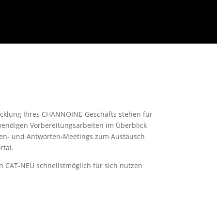
wicklung Ihres CHANNOINE-Geschäfts stehen für
twendigen Vorbereitungsarbeiten im Überblick
agen- und Antworten-Meetings zum Austausch
tal.
on CAT-NEU schnellstmöglich für sich nutzen