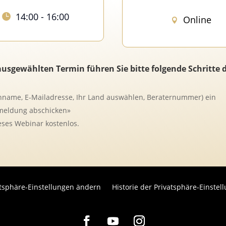
14:00 - 16:00
Online
sgewählten Termin führen Sie bitte folgende Schritte 
hname, E-Mailadresse, Ihr Land auswählen, Beraternummer) ein
nmeldung abschicken»
ses Webinar kostenlos.
atsphäre-Einstellungen ändern
Historie der Privatsphäre-Einstel