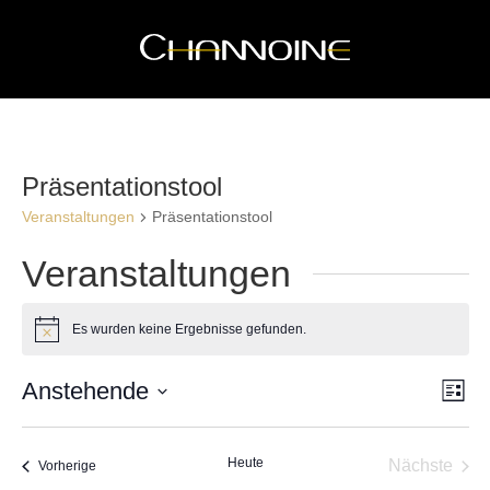
Präsentationstool
Veranstaltungen
Präsentationstool
Veranstaltungen
Es wurden keine Ergebnisse gefunden.
Hinweis
Ans
Ve
Anstehende
Liste
An
Nav
Datum
Na
wählen.
Heute
Nächste
Veranstaltungen
Vorherige
Veransta