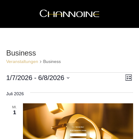
Business
Veranstaltungen
Business
Veranstaltungen
Ans
Ve
1/7/2026
 - 
6/8/2026
Liste
An
Nav
Datum
Na
Juli 2026
wählen.
MI.
1